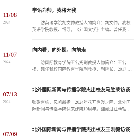
学教授伊莎白·柯鲁克在中国生活和工作的感人故事，
并于2025年9...
学语为师，我将无我
11/08
2024
——访英语学院胡文仲教授人物简介：胡文仲，我校
英语学院教授、博导，《外国文学》主编。曾任我校
副校长，高校外语专业教材编审委员会主任，高校外
语专业教学指导委员会主任，中国澳大利亚研究会会
长，欧美同学...
向内看，向外探，向前走
11/07
2024
——访国际教育学院王名扬副教授人物简介：王名
扬，现任我校国际教育学院副教授、副院长，2017 年
毕业于中国人民大学教育经济与管理专业，获管理学
博士学位，曾受国家公派赴美国威斯康星大学麦迪逊
分校课程与教学...
北外国际新闻与传播学院杰出校友马胜荣访谈
07/13
2024
​弦歌育栋，风帆新扬。2024年花开烂漫之际，北外国
际新闻与传播学院迎来建院10周年。翻阅过往卷轴，
北外新闻传播学科的发展始于1981年五名毕业生加入
中国日报社参与创办工作。1985年北外英语系开设国
际新闻专业...
北外国际新闻与传播学院杰出校友王刚毅访谈
07/09