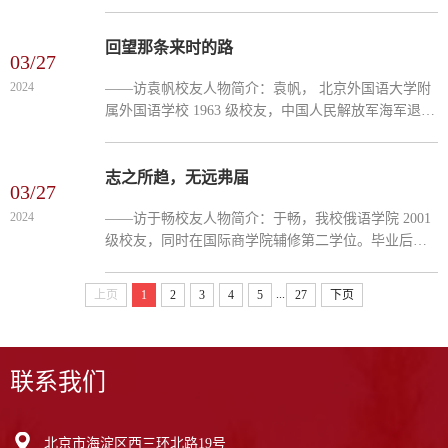
院学习国际关系。曾任外交部发言人、中国驻波兰、
意大利、印度、阿富汗等国特命全权大使、外交部阿
富汗事务特...
回望那条来时的路
03/27
2024
——访袁帆校友人物简介：袁帆， 北京外国语大学附
属外国语学校 1963 级校友，中国人民解放军海军退役
军官。1970 年 12 月参军，后毕业于清华大学、海军
指挥学院等院校。曾在“人文清华”讲坛、光明日报社
主办《...
志之所趋，无远弗届
03/27
2024
——访于畅校友人物简介：于畅，我校俄语学院 2001
级校友，同时在国际商学院辅修第二学位。毕业后就
职于中粮集团子公司中国茶叶总公司，负责俄语地区
业务。后回到家乡浙江，创办杭州美力生彩印有限公
...
上页
1
2
3
4
5
27
下页
司，从事印...
联系我们
北京市海淀区西三环北路19号