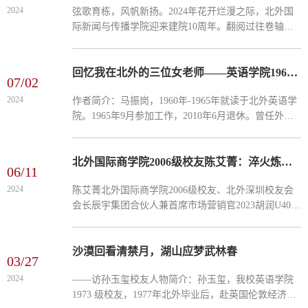
2024
弦歌育栋，风帆新扬。2024年花开烂漫之际，北外国
际新闻与传播学院迎来建院10周年。翻阅过往卷轴，
北外新闻传播学科的发展始于1981年五名毕业生加入
中国日报社参与创办工作。1985年北外英语系开设国
际新闻专业方...
回忆我在北外的三位女老师——英语学院1960级校友马振岗
07/02
2024
作者简介：‍马振岗，1960年-1965年就读于北外英语学
院。1965年9月参加工作，2010年6月退休。曾任外交
部美大司司长、国务院外办副主任、驻英国大使、中
国国际问题研究所所长等职。我于1960年至1965年在
北京外国语...
北外国际商学院2006级校友陈艾菁：淬火炼真金，创业是人生的修炼场
06/11
2024
陈艾菁北外国际商学院2006级校友、北外深圳校友会
会长辰宇集团合伙人兼首席市场营销官2023胡润U40中
国创业先锋 2016年7月，陈艾菁辞去百万年薪工作，与
一群志同道合的合伙人共同创立深圳市前海辰宇投资
咨询有限公...
沙漠回看清禁月，湖山应梦武林春
03/27
2024
——访孙玉玺校友人物简介：孙玉玺，我校英语学院
1973 级校友，1977年北外毕业后，赴英国伦敦经济学