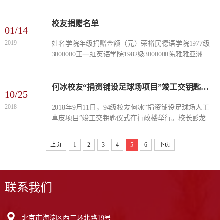
创始人吴宗玉教授和师生代表参加仪式。仪式由校友
办副主任郭向华主持。亚非学院2005届马来语班全体
校友向学...
校友捐赠名单
01/14
2019
姓名学院年级捐赠金额（元）荣裕民德语学院1977级
3000000王一虹英语学院1982级3000000陈雅雅亚洲学
院1984级2000000杨澜英语学院1986级2000000江涛中
文学院1997级1500000许戈辉英语学院1988级1450000
程慧玲德语学...
何冰校友“捐资铺设足球场项目”竣工交钥匙仪式举行
10/25
2018
​2018年9月11日，94级校友何冰“捐资铺设足球场人工
草皮项目”竣工交钥匙仪式在行政楼举行。校长彭龙、
副校长贾德忠，亚非学院94级校友、北京天道顺为资
本管理有限公司董事长何冰，国奥建设（北京）副总
上页
1
2
3
4
5
6
下页
裁单鸿英...
联系我们
北京市海淀区西三环北路19号