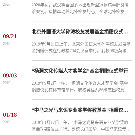
2020
2020年初，武汉等全国多地出现新型冠状病毒肺炎确
诊案例。疫情牵动着北外校友的心，全球北外校友纷
纷自发行动起来，通过各种途径积极参与援助活动，
帮助祖国抗击疫情。截止2月6日下午，来自北美、拉
美、湖北、福...
北京外国语大学孙涛校友发展基金捐赠仪式举行
09/21
2019
2019年9月21日上午，北京外国语大学孙涛校友发展基
金捐赠仪式在行政楼704会议室举行。我校96级英语系
校友、新东方教育科技集团助理副总裁、新东方前途
出国咨询有限公司总裁孙涛，北外中美交流协会董事
长、77级英...
“杨澜文化传媒人才奖学金”基金捐赠仪式举行
09/03
2019
2019年​9月2日上午，“杨澜文化传媒人才奖学金”基金
捐赠仪式在体育馆举行。我校英语系86级杰出校友、
阳光媒体集团联合创始人兼董事长杨澜，党委书记王
定华，党委常委、副校长闫国华、袁军出席捐赠仪
式。捐赠仪...
“中马之光马来语专业奖学奖教基金”捐赠仪式举行
01/18
2019
​2019年1月17日上午，“中马之光马来语专业奖学奖教
基金”捐赠仪式举行。副校长闫国华、中国马来语专业