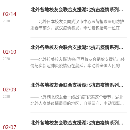
会长王锐的号召下，北美校友会着手准备援助武汉抗
“疫”第一线...
北外各地校友会联合支援湖北抗击疫情系列报道（四）
02/14
2020
​——北外日本校友会向武汉市中心医院捐赠医用防护
服春节前夕，武汉疫情暴发，牵动着包括每一位在日
校友在内的华人、华侨和留学生们的心。日前，北外
日本校友会和早稻田大学中国校友会联合向武汉市中
心医院捐赠...
北外各地校友会联合支援湖北抗击疫情系列报道（三）
02/10
2020
——北外拉美校友联谊会/巴西校友会捐款支援抗击疫
情纪实新冠肺炎疫情仍在蔓延，牵动着全国人民的
心，牵动着全球北外校友的心，北外拉美校友联谊会
和巴西校友会的校友们也不例外。一方有难，八方支
援。如何帮助疫...
北外各地校友会联合支援湖北抗击疫情系列报道（二）
02/09
2020
——北外湖北校友会一线战“疫”纪实这个春节，湖北
北外人身处疫情最重的地区，自觉留守、主动隔离的
同时，更全力以赴，积极行动，为打赢抗击疫情阻击
战贡献自己的微薄之力。湖北校友会冲锋在前，全球
北外人守望...
北外各地校友会联合支援湖北抗击疫情系列报道（一）（中、英、西三语）
02/07