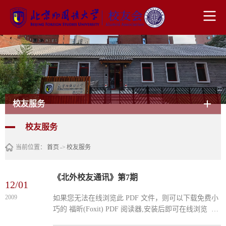
校友服务
校友服务
当前位置：
首页
->
校友服务
《北外校友通讯》第7期
12/01
2009
‍​如果您无法在线浏览此 PDF 文件，则可以下载免费小
巧的 福昕(Foxit) PDF 阅读器,安装后即可在线浏览 或
下载免费的 Adobe Reader PDF 阅读器,安装后即可在线