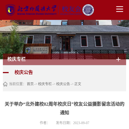
校庆专栏
校庆公告
当前位置：
首页
->
校庆专栏
->
校庆公告
->
正文
关于举办“北外建校82周年校庆日”校友公益摄影留念活动的
通知
作者：
发布日期：2023-09-07